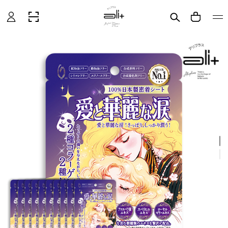
グ
CART
イ
ン