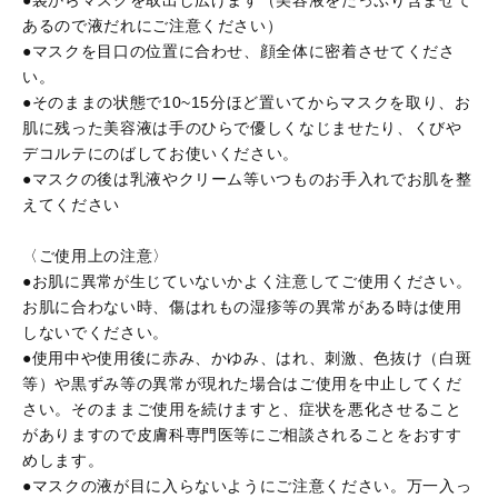
●袋からマスクを取出し広げます（美容液をたっぷり含ませて
あるので液だれにご注意ください）
●マスクを目口の位置に合わせ、顔全体に密着させてくださ
い。
●そのままの状態で10~15分ほど置いてからマスクを取り、お
肌に残った美容液は手のひらで優しくなじませたり、くびや
デコルテにのばしてお使いください。
●マスクの後は乳液やクリーム等いつものお手入れでお肌を整
えてください
〈ご使用上の注意〉
●お肌に異常が生じていないかよく注意してご使用ください。
お肌に合わない時、傷はれもの湿疹等の異常がある時は使用
しないでください。
●使用中や使用後に赤み、かゆみ、はれ、刺激、色抜け（白斑
等）や黒ずみ等の異常が現れた場合はご使用を中止してくだ
さい。そのままご使用を続けますと、症状を悪化させること
がありますので皮膚科専門医等にご相談されることをおすす
めします。
●マスクの液が目に入らないようにご注意ください。万一入っ