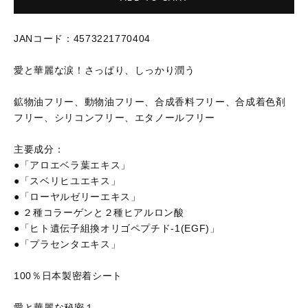
格
JANコード：4573221770404
愛と華麗な涙！さっぱり、しっかり潤う
鉱物油フリー、動物油フリー、合成香料フリー、合成着色剤
フリー、シリコンフリー、エタノールフリー
主要成分：
●「アロエベラ葉エキス」
●「スベリヒユエキス」
●「ローヤルゼリーエキス」
● ２種コラーゲンと２種ヒアルロン酸
●「ヒト遺伝子組換オリゴペプチド-1(EGF)」
●「プラセンタエキス」
100％日本製密着シート
愛と華麗な秘密１