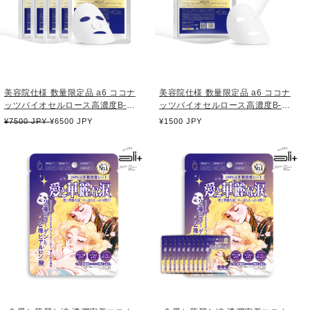
美容院仕様 数量限定品 a6 ココナ
美容院仕様 数量限定品 a6 ココナ
ッツバイオセルロース高濃度B-
ッツバイオセルロース高濃度B-
MSCマスク 内容量 25ml /枚（ 5枚
MSCマスク 内容量 25ml /枚
通
¥7500 JPY
¥6500 JPY
通
¥1500 JPY
入り ）
常
常
価
価
格
格