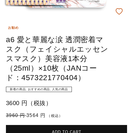
お勧め
a6 愛と華麗な涙 透潤密着マ
スク（フェイシャルエッセン
スマスク）美容液1本分
（25ml）×10枚（JANコー
ド：4573221770404）
新着の商品, おすすめの商品, 人気の商品
3600 円（税抜）
通
3960 円
3564 円
（税込）
常
価
ADD TO CART