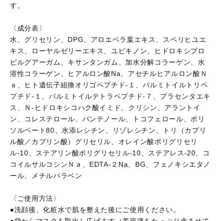
す。
〈成分表〉
水、グリセリン、DPG、アロエベラ葉エキス、スベリヒユエ
キス、ローヤルゼリーエキス、ユビキノン、ヒドロキシプロ
ピルグアーガム、キサンタンガム、加水分解コラーゲン、水
溶性コラーゲン、ヒアルロン酸Na、アセチルヒアルロン酸Ｎ
ａ、ヒト遺伝子組換オリゴペプチド-１、パルミトイルトリペ
プチド-１、パルミトイルテトラペプチド-７、プラセンタエキ
ス、Ｎ-ヒドロキシコハク酸イミド、クリシン、アラントイ
ン、コレステロール、パンテノール、トコフェロール、ポリ
ソルベート80、水添レシチン、リゾレシチン、トリ（カプリ
ル酸／カプリン酸）グリセリル、オレイン酸ポリグリセリ
ル-10、ステアリン酸ポリグリセリル-10、ステアレス-20、コ
コイルサルコシンＮａ、EDTA-２Na、BG、フェノキシエタノ
ール、メチルパラベン
〈ご使用方法〉
●洗顔後、化粧水で肌を整えた後にご使用ください。