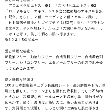
「アロエベラ葉エキス」※1、「スベリヒユエキス」※2、
「ローヤルゼリーエキス」※3 を含む数種類のエキスを贅沢
に配合。さらに、２種コラーゲンと２種ヒアルロン酸に、
「ヒト遺伝子組換オリゴペプチド-1(EGF)」※4、「プラセン
タエキス」※5 を加わり、たっぷりの潤いを与えながら、し
っかりと守り、美しく明るい肌へ導きます。
※1,2,3,4,5保湿成分
愛と華麗な秘密２
鉱物油フリー、動物油フリー、合成香料フリー、合成着色剤
フリー、シリコンフリー、エタノールフリーの処方で肌を優
しく包みこみます。
愛と華麗な秘密３
100％日本製密着キュプラ長繊維シート、生分解性をもち、環
境にも優しく、コットンよりも優れた吸収性、そして不純物
の少ない、高機能な再生セルロース不織布な為、肌触りがな
めらかで、薄く、透明度が高いのに、高い密着力がありま
す。角質層まで浸透し、しっとり潤いに満ちた肌に導きま