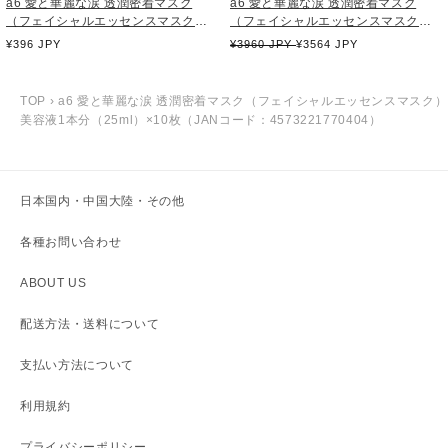
a6 愛と華麗な涙 透潤密着マスク
a6 愛と華麗な涙 透潤密着マスク
（フェイシャルエッセンスマスク）
（フェイシャルエッセンスマスク）
美容液1本分（25ml）JANコード：
美容液1本分（25ml）×10枚（JAN
通
¥396 JPY
通
¥3960 JPY
¥3564 JPY
4573221770404
コード：4573221770404）
常
常
価
価
格
格
TOP
›
a6 愛と華麗な涙 透潤密着マスク（フェイシャルエッセンスマスク）
美容液1本分（25ml）×10枚（JANコード：4573221770404）
日本国内・中国大陸・その他
各種お問い合わせ
ABOUT US
配送方法・送料について
支払い方法について
利用規約
プライバシーポリシー