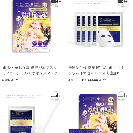
a6 愛と華麗な涙 透潤密着マスク
美容院仕様 数量限定品 a6 ココナ
（フェイシャルエッセンスマスク）
ッツバイオセルロース高濃度B-
美容液1本分（25ml）JANコード：
MSCマスク 内容量 25ml /枚（ 5枚
通
¥396 JPY
通
¥7500 JPY
¥6500 JPY
4573221770404
入り ）
常
常
価
価
格
格