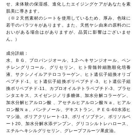
せ、未体験の保湿感、進化したエイジングケアがあなたを素
肌美に導きます。
（※２天然素材のシートを使用しているため、厚み、色味に
若干のバラツキがあります。また、天然ヤシ由来の原料のに
おいがある場合はがありますが、品質に影響はございませ
ん。）
成分詳細：
水、ＢＧ、プロパンジオール、1,2-ヘキサンジオール、ペン
チレングリコール、グリセリン、ヒト骨髄幹細胞順化培養
液、サクシノイルアテロコラーゲン、ヒト遺伝子組換オリゴ
ペプチド-1、ヒト遺伝子組換ポリペプチド-3、ヒト遺伝子組
換ポリペプチド-11、カプロオイルテトラペプチド-3、プラセ
ンタエキス、スイゼンジノリ多糖体、加水分解コラーゲン、
加水分解ヒアルロン酸 、アセチルヒアルロン酸Ｎａ、ヒアル
ロン酸Ｎａ、パンテノール、デキストラン、ＰＥＧ-60水添ヒ
マシ油、ポリアクリレート-13、ポリイソブテン、ポリソルベ
ート20、加水分解水添デンプン、グリコシルトレハロース、
エチルヘキシルグリセリン、グレープフルーツ果皮油。