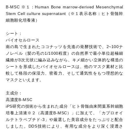
B-MSC ※１：Human Bone marrow-derived Mesenchymal
Stem Cell culture supernatant（※１表示名称：ヒト骨髄幹
細胞順化培養液）
シート：
バイオセルロース
南の島で生まれたココナッツを先進の発酵技術で、2~100ナ
ノレベル（髪の毛の1/1000程度）の自然界で最小単位超極細
繊維が3次元状に編み込みながら、キメ細かい立体的な構造の
シートを形成したバイオセルロースは、他のマスク素材と比
較して格段の保湿力、密着力、そして通気性をもつ理想的な
マスクといえます。
主成分：
高濃度B-MSC
iPS研究の技術から生まれた成分「ヒト骨髄由来間葉系幹細胞
培養上清液※２（高濃度B-MSC）」に加えて、「カプロオイ
ルテトラペプチド-3」や厳選した美容成分をたっぷりと配合
しました。DDS技術により、有用な成分をより深く浸透さ