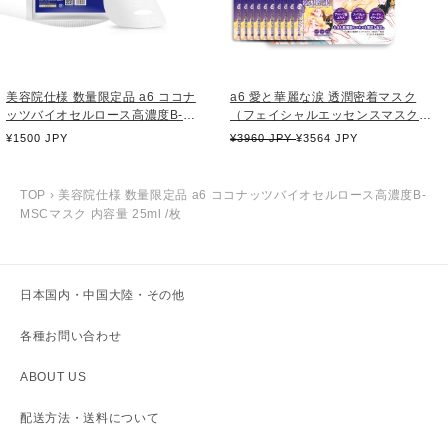
美容院仕様 数量限定品 a6 ココナ
a6 愛と華麗な涙 透潤密着マスク
ッツバイオセルロース高濃度B-
（フェイシャルエッセンスマスク）
MSCマスク 内容量 25ml /枚
美容液1本分（25ml）×10枚（JAN
通
¥1500 JPY
通
¥3960 JPY
¥3564 JPY
コード：4573221770404）
常
常
価
価
格
格
TOP
›
美容院仕様 数量限定品 a6 ココナッツバイオセルロース高濃度B-
MSCマスク 内容量 25ml /枚
日本国内・中国大陸・その他
各種お問い合わせ
ABOUT US
配送方法・送料について