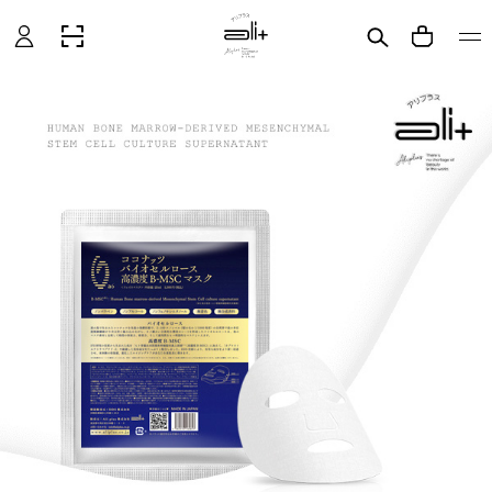
グ
CART
イ
ン