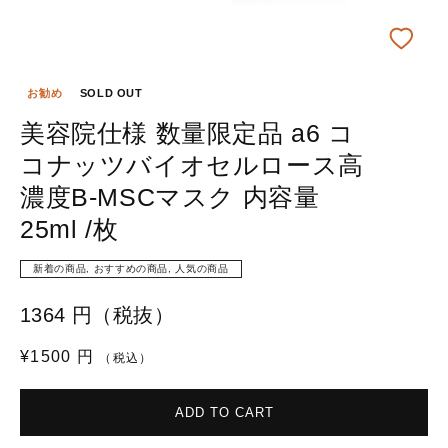
お勧め
SOLD OUT
美容院仕様 数量限定品 a6 コ
コナッツバイオセルロース高
濃度B-MSCマスク 内容量
25ml /枚
新着の商品, おすすめの商品, 人気の商品
1364 円（税抜）
通
¥1500 円
（税込）
常
価
ADD TO CART
格